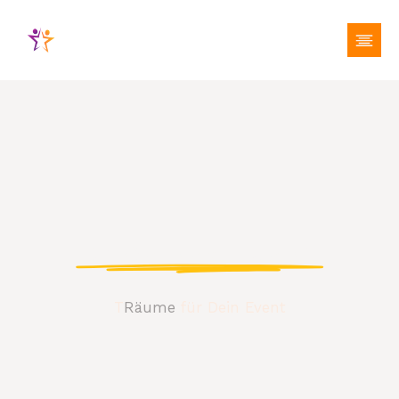
R(h)eines Event
T
Räume
für Dein Event